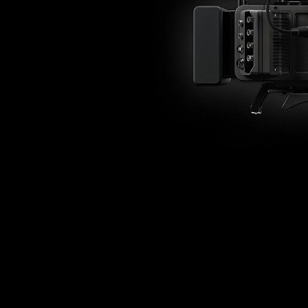
miguelhenriques_blog-Amira_F