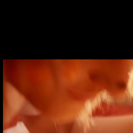
WOLF
DIEB
04_LA
MAI 25, 2022,