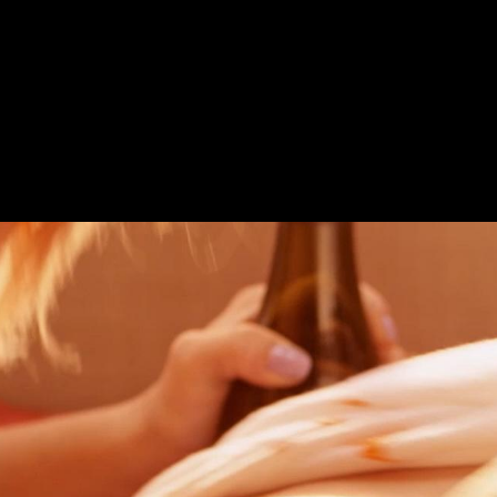
E_ORAN
IBIANECL
YER.JPEG