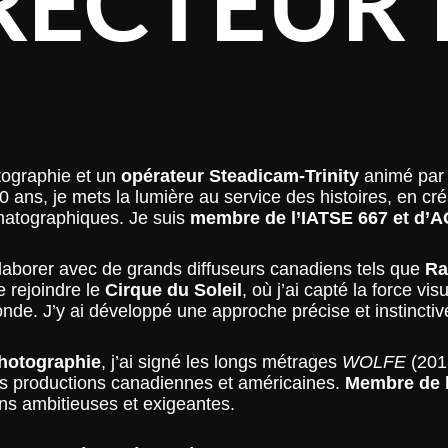
RECTEUR
otographie et un
opérateur Steadicam-Trinity
animé par 
ans, je mets la lumière au service des histoires, en cré
matographiques. Je suis
membre de l’IATSE 667 et d’
aborer avec de grands diffuseurs canadiens tels que
Ra
e rejoindre le
Cirque du Soleil
, où j’ai capté la force vi
onde. J’y ai développé une approche précise et instinct
photographie
, j’ai signé les longs métrages
WOLFE
(201
s productions canadiennes et américaines.
Membre de l
ns ambitieuses et exigeantes.