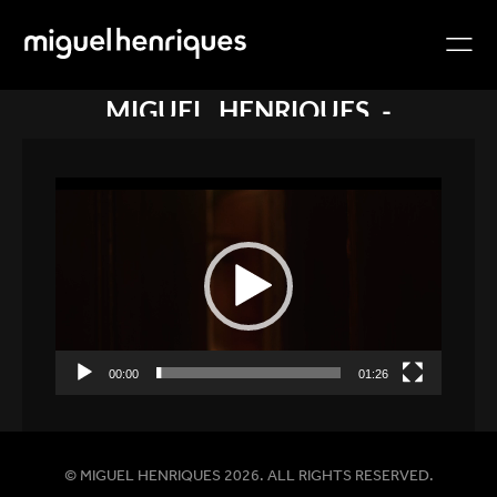
MIGUEL_HENRIQUES_-
_NARRATIVE_CINEMATOGRAPHY_REEL
_2025-NO_LOGO_V1 (1080P)
Lecteur
vidéo
00:00
01:26
© MIGUEL HENRIQUES 2026. ALL RIGHTS RESERVED.